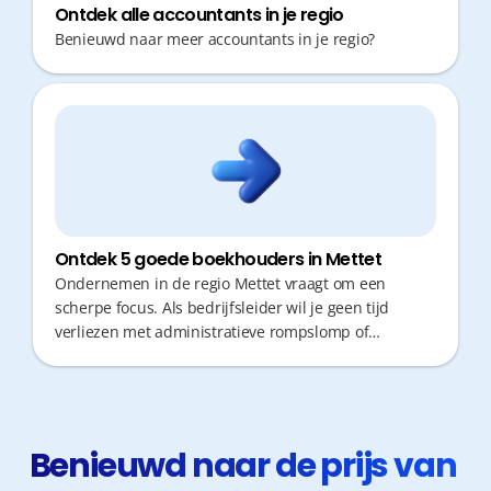
Ontdek alle accountants in je regio
Benieuwd naar meer accountants in je regio?
Ontdek 5 goede boekhouders in Mettet
Ondernemen in de regio Mettet vraagt om een
scherpe focus. Als bedrijfsleider wil je geen tijd
verliezen met administratieve rompslomp of
onnodige verplaatsingen naar je boekhouder. Een
moderne boekhoudpartner biedt niet alleen cijfers,
maar ook proactief fiscaal advies en snelle
responstijden. Zo kan jij je volledig concentreren op
wat echt telt: de groei van je zaak.
Benieuwd naar de prijs van 