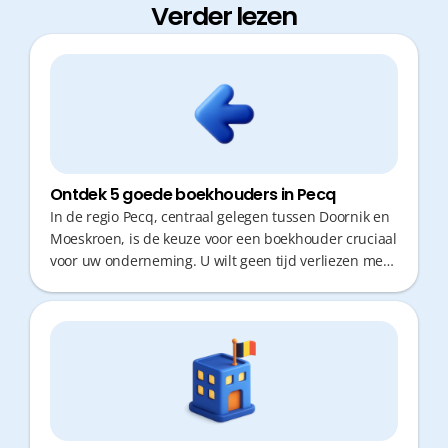
Verder lezen
Ontdek 5 goede boekhouders in Pecq
In de regio Pecq, centraal gelegen tussen Doornik en
Moeskroen, is de keuze voor een boekhouder cruciaal
voor uw onderneming. U wilt geen tijd verliezen met
verplaatsingen en rekent op snel, correct fiscaal
advies. Een partner die proactief meedenkt en vlot
bereikbaar is, maakt het verschil tussen stilstand en
groei.