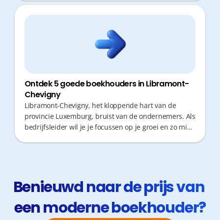
Ontdek 5 goede boekhouders in Libramont-
Chevigny
Libramont-Chevigny, het kloppende hart van de
provincie Luxemburg, bruist van de ondernemers. Als
bedrijfsleider wil je je focussen op je groei en zo min
mogelijk tijd verliezen aan administratie of
verplaatsingen. Een goede boekhouder is daarbij
onmisbaar: niet alleen voor correcte cijfers, maar
vooral voor proactief fiscaal advies en snelle
responstijden. Ontdek hier 5 topkantoren in jouw
Benieuwd naar de prijs van 
regio.
een moderne boekhouder?