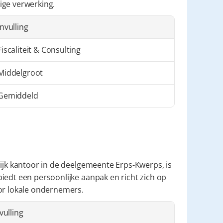
ige verwerking.
Invulling
Fiscaliteit & Consulting
Middelgroot
Gemiddeld
Voor wie op zoek is naar een kleinschalig en toegankelijk kantoor in de deelgemeente Erps-Kwerps, is 
biedt een persoonlijke aanpak en richt zich op 
oor lokale ondernemers.
vulling