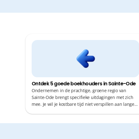
Ontdek 5 goede boekhouders in Sainte-Ode
Ondernemen in de prachtige, groene regio van
Sainte-Ode brengt specifieke uitdagingen met zich
mee. Je wil je kostbare tijd niet verspillen aan lange
autoritten voor elke administratieve formaliteit. Een
boekhouder vinden die niet alleen fiscaal sterk is,
maar ook efficiënt communiceert en snel reageert, is
cruciaal voor de groei van je zaak. Of je nu kiest voor
een lokale vertrouwenspersoon of een digitale