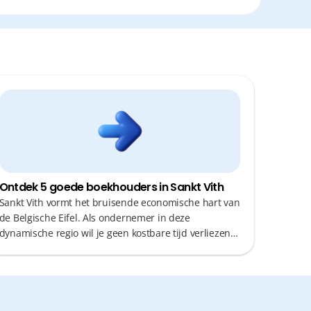
Ontdek 5 goede boekhouders in Sankt Vith
Sankt Vith vormt het bruisende economische hart van
de Belgische Eifel. Als ondernemer in deze
dynamische regio wil je geen kostbare tijd verliezen
aan administratieve rompslomp of onnodige
verplaatsingen. Een goede boekhouder is daarom
cruciaal: iemand die niet alleen je cijfers beheert,
maar ook proactief fiscaal advies geeft en snel
reageert op je vragen. De juiste partner geeft je de