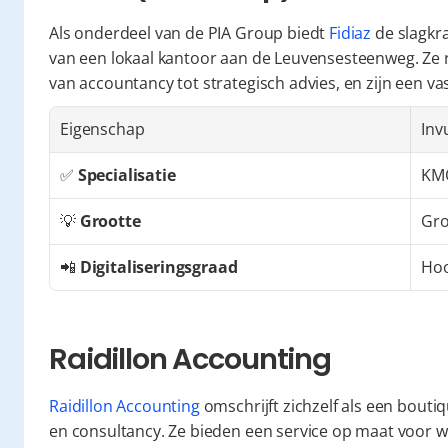
Als onderdeel van de PIA Group biedt 
Fidiaz
 de slagkr
van een lokaal kantoor aan de Leuvensesteenweg. Ze r
van accountancy tot strategisch advies, en zijn een v
Eigenschap
Inv
✅ 
Specialisatie
KM
💡 
Grootte
Gro
📲 
Digitaliseringsgraad
Ho
Raidillon Accounting
Raidillon Accounting
 omschrijft zichzelf als een boutiq
en consultancy. Ze bieden een service op maat voor wie 