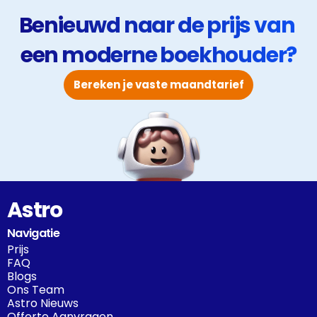
sterke spelers in jouw regio.
Benieuwd naar de prijs van 
een moderne boekhouder?
Bereken je vaste maandtarief
Astro
Navigatie
Prijs
FAQ
Blogs
Ons Team
Astro Nieuws
Offerte Aanvragen