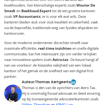
boekhouders. Van kleinschalige experts zoals 
Wouter De 
Smedt
 en 
Boekhoud.Expert
 tot de iets grotere kantoren 
zoals 
VP Accountants
; er is voor elk wat wils. Deze 
kantoren bieden stuk voor stuk kwaliteit en zekerheid, vaak 
via de beproefde, traditionele weg van fysieke afspraken en 
kantooruren.
Voor de moderne ondernemer die echter streeft naar 
maximale efficiëntie, 
real-time inzichten
 en snelle digitale 
communicatie, kan het interessant zijn om verder te kijken 
naar innovatieve spelers zoals 
Astro.tax
. De keuze hangt af 
van uw voorkeur: de klassieke nabijheid van een lokaal 
kantoor of het gemak en de snelheid van een digital-first 
partner.
Auteur:
Thomas Aertgeerts
Thomas is één van de oprichters van Astro Tax.
Hij is voormalig fiscaal advocaat en deed ervaring
op bij toonaangevende advocatenkantoren zoals
Stibbe
,
Tiberghien
en
KPMG Law
.