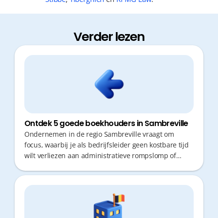
Verder lezen
Ontdek 5 goede boekhouders in Sambreville
Ondernemen in de regio Sambreville vraagt om
focus, waarbij je als bedrijfsleider geen kostbare tijd
wilt verliezen aan administratieve rompslomp of
onnodige verplaatsingen. Een goede boekhouder is
meer dan een cijferaar; het is een partner die
proactief fiscaal advies geeft en snelle responstijden
hanteert. De juiste keuze maken zorgt voor
gemoedsrust en laat je toe om je volledig op de groei