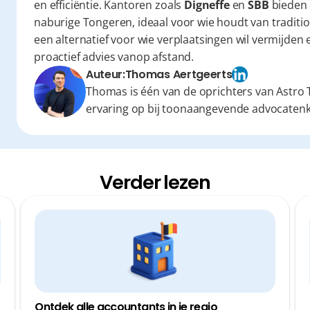
en efficiëntie. Kantoren zoals 
Digneffe
 en 
SBB
 bieden 
naburige Tongeren, ideaal voor wie houdt van traditio
een alternatief voor wie verplaatsingen wil vermijden e
proactief advies vanop afstand.
Auteur:
Thomas Aertgeerts
Thomas is één van de oprichters van Astro T
ervaring op bij toonaangevende advocaten
Verder lezen
Ontdek alle accountants in je regio