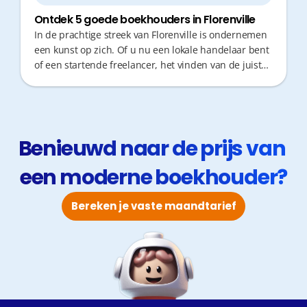
Ontdek 5 goede boekhouders in Florenville
In de prachtige streek van Florenville is ondernemen
een kunst op zich. Of u nu een lokale handelaar bent
of een startende freelancer, het vinden van de juiste
boekhouder is cruciaal. Niemand wil kostbare tijd
verliezen met administratieve rompslomp; u wilt zich
focussen op uw klanten. Fiscaal advies op maat en
snelle responstijden maken hierbij het verschil. Een
goede partner zorgt niet enkel voor de cijfers, maar
Benieuwd naar de prijs van 
denkt proactief mee met uw zaak.
een moderne boekhouder?
Bereken je vaste maandtarief