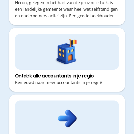
Héron, gelegen in het hart van de provincie Luik, is
een landelijke gemeente waar heel wat zelfstandigen
en ondernemers actief zijn. Een goede boekhouder
vinden in deze regio is cruciaal: u wilt als
ondernemer immers geen kostbare tijd verliezen met
verplaatsingen of administratieve rompslomp. Fiscaal
advies op maat en snelle responstijden zijn
essentieel om uw bedrijf gezond te houden en te
laten groeien. In dit overzicht lichten we enkele
betrouwbare opties toe.
Ontdek alle accountants in je regio
Benieuwd naar meer accountants in je regio?