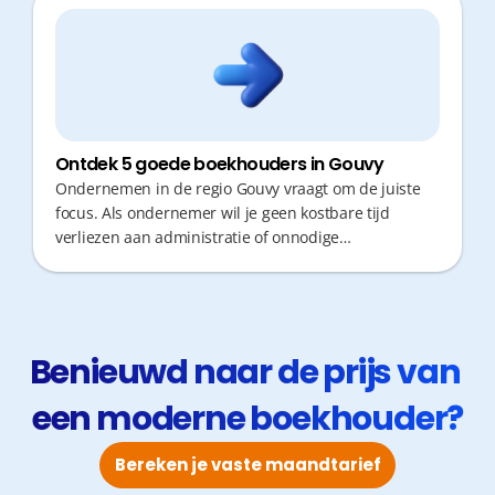
Ontdek 5 goede boekhouders in Gouvy
Ondernemen in de regio Gouvy vraagt om de juiste
focus. Als ondernemer wil je geen kostbare tijd
verliezen aan administratie of onnodige
verplaatsingen. Een boekhouder die niet alleen
fiscaal correct is, maar ook snel reageert en proactief
meedenkt, is goud waard. Ontdek hier 5 kantoren in
de streek die je financiën in goede banen leiden.
Benieuwd naar de prijs van 
een moderne boekhouder?
Bereken je vaste maandtarief