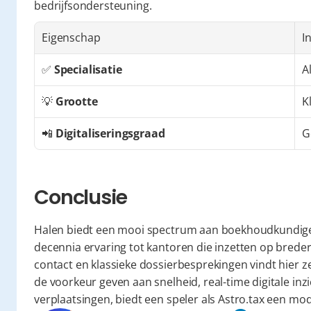
bedrijfsondersteuning.
Eigenschap
I
✅ 
Specialisatie
A
💡 
Grootte
K
📲 
Digitaliseringsgraad
G
Conclusie
Halen biedt een mooi spectrum aan boekhoudkundige 
decennia ervaring tot kantoren die inzetten op bredere
contact en klassieke dossierbesprekingen vindt hier z
de voorkeur geven aan snelheid, real-time digitale inz
verplaatsingen, biedt een speler als Astro.tax een mod