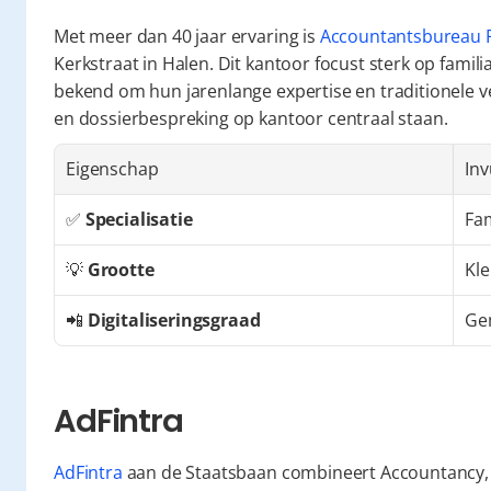
Met meer dan 40 jaar ervaring is 
Accountantsbureau F
Kerkstraat in Halen. Dit kantoor focust sterk op famil
bekend om hun jarenlange expertise en traditionele ve
en dossierbespreking op kantoor centraal staan.
Eigenschap
Inv
✅ 
Specialisatie
Fa
💡 
Grootte
Kle
📲 
Digitaliseringsgraad
Ge
AdFintra
AdFintra
 aan de Staatsbaan combineert Accountancy, T