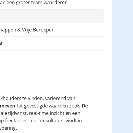
van een groter team waarderen.
happen & Vrije Beroepen
ot
khouders te vinden, variërend van 
hoeven
 tot gevestigde waarden zoals 
De 
le tijdwinst, real-time inzicht en een 
proactieve digitale partner die specifiek is afgestemd op freelancers en consultants, vindt in 
voering.