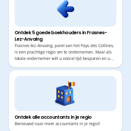
Ontdek 5 goede boekhouders in Frasnes-
Lez-Anvaing
Frasnes-lez-Anvaing, parel van het Pays des Collines,
is een prachtige regio om te ondernemen. Maar als
lokale ondernemer wilt u vooral tijd besparen en uw
energie steken in uw zaak, niet in administratie. Een
goede boekhouder is cruciaal: niet alleen voor
correcte cijfers, maar vooral voor proactief fiscaal
advies en snelle antwoorden. In een landelijke streek
is efficiëntie sleutel; uren verliezen aan
verplaatsingen voor een simpele vraag is verleden
tijd.
Ontdek alle accountants in je regio
Benieuwd naar meer accountants in je regio?