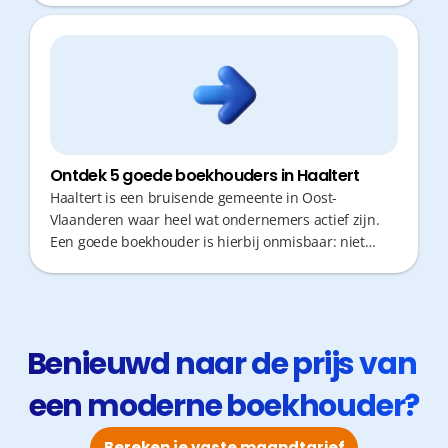
Ontdek 5 goede boekhouders in Haaltert
Haaltert is een bruisende gemeente in Oost-
Vlaanderen waar heel wat ondernemers actief zijn.
Een goede boekhouder is hierbij onmisbaar: niet
alleen voor de wettelijke verplichtingen, maar vooral
als strategische partner. Voor jou als ondernemer is
tijd geld. Je wil dus zo min mogelijk tijd verliezen aan
verplaatsingen of administratieve rompslomp. Fiscaal
advies op maat en snelle responstijden zijn cruciaal
Benieuwd naar de prijs van 
om kort op de bal te spelen en je bedrijf financieel
een moderne boekhouder?
gezond te houden.
Bereken je vaste maandtarief