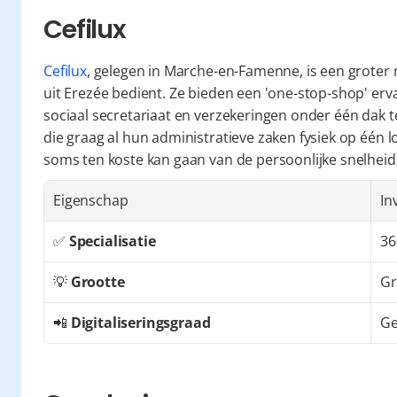
Cefilux
Cefilux
, gelegen in Marche-en-Famenne, is een groter 
uit Erezée bedient. Ze bieden een 'one-stop-shop' erv
sociaal secretariaat en verzekeringen onder één dak te
die graag al hun administratieve zaken fysiek op één lo
soms ten koste kan gaan van de persoonlijke snelheid d
Eigenschap
In
✅ 
Specialisatie
36
💡 
Grootte
Gr
📲 
Digitaliseringsgraad
Ge