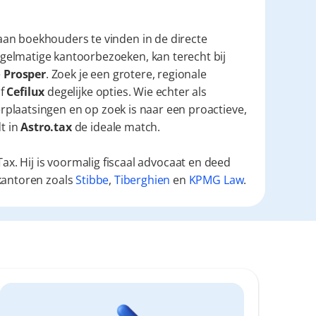
an boekhouders te vinden in de directe 
elmatige kantoorbezoeken, kan terecht bij 
 
Prosper
. Zoek je een grotere, regionale 
f 
Cefilux
 degelijke opties. Wie echter als 
verplaatsingen en op zoek is naar een proactieve, 
t in 
Astro.tax
 de ideale match.
ax. Hij is voormalig fiscaal advocaat en deed
kantoren zoals
Stibbe
,
Tiberghien
en
KPMG Law
.