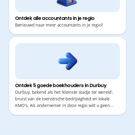
Ontdek alle accountants in je regio
Benieuwd naar meer accountants in je regio?
Ontdek 5 goede boekhouders in Durbuy
Durbuy, bekend als het 'kleinste stadje ter wereld',
bruist van de toeristische bedrijvigheid en lokale
KMO's. Als ondernemer in deze regio wilt u geen
kostbare tijd verliezen aan administratieve
rompslomp. Een goede boekhouder is niet alleen een
cijferaar, maar een fiscale partner die snel reageert
en u helpt uw tijd efficiënt te benutten.