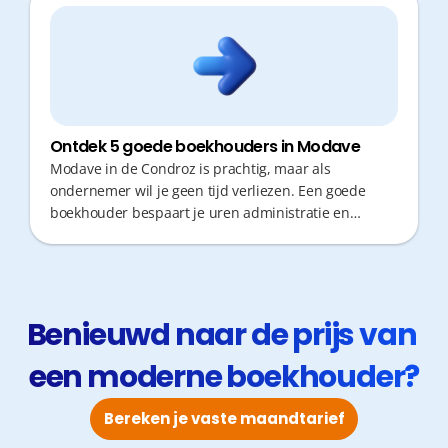
Ontdek 5 goede boekhouders in Modave
Modave in de Condroz is prachtig, maar als
ondernemer wil je geen tijd verliezen. Een goede
boekhouder bespaart je uren administratie en
verplaatsingen. Fiscaal advies op maat en snelle
responstijden zijn cruciaal. Kies een partner die
proactief meedenkt, zodat jij je kan focussen op de
groei van je zaak zonder zorgen over papierwerk.
Benieuwd naar de prijs van 
een moderne boekhouder?
Bereken je vaste maandtarief