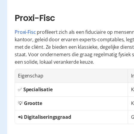
Proxi-Fisc
Proxi-Fisc
 profileert zich als een fiduciaire op mensen
kantoor, geleid door ervaren experts-comptables, legt
met de cliënt. Ze bieden een klassieke, degelijke diens
staat. Voor ondernemers die graag regelmatig fysiek 
een solide, lokaal verankerde keuze.
Eigenschap
I
✅ 
Specialisatie
K
💡 
Grootte
K
📲 
Digitaliseringsgraad
G