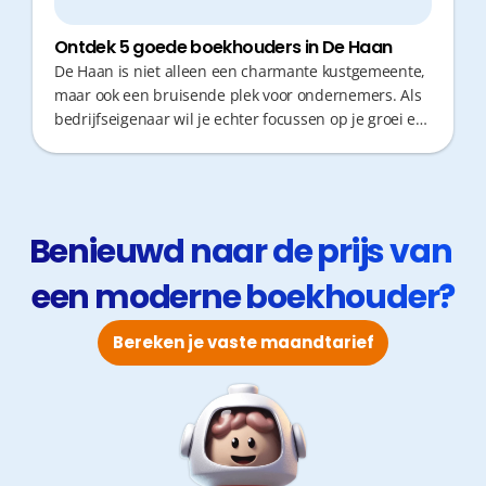
Ontdek 5 goede boekhouders in De Haan
De Haan is niet alleen een charmante kustgemeente,
maar ook een bruisende plek voor ondernemers. Als
bedrijfseigenaar wil je echter focussen op je groei en
zo min mogelijk tijd verliezen aan administratie of
verplaatsingen. Een boekhouder die proactief
meedenkt, snel reageert op fiscale vragen en je
administratie stroomlijnt, is daarom onmisbaar. Een
efficiënte partner bespaart je niet alleen geld, maar
Benieuwd naar de prijs van 
ook kostbare tijd.
een moderne boekhouder?
Bereken je vaste maandtarief