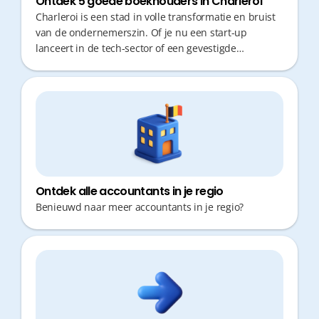
Ontdek 5 goede boekhouders in Charleroi
Charleroi is een stad in volle transformatie en bruist
van de ondernemerszin. Of je nu een start-up
lanceert in de tech-sector of een gevestigde
consultant bent, je wilt je tijd besteden aan je core
business, niet aan administratie. Een goede
boekhouder is cruciaal voor correct fiscaal advies,
maar in een drukke regio als Charleroi wil je vooral
geen tijd verliezen met verplaatsingen naar een
fysiek kantoor of wachten op trage antwoorden.
Ontdek alle accountants in je regio
Benieuwd naar meer accountants in je regio?