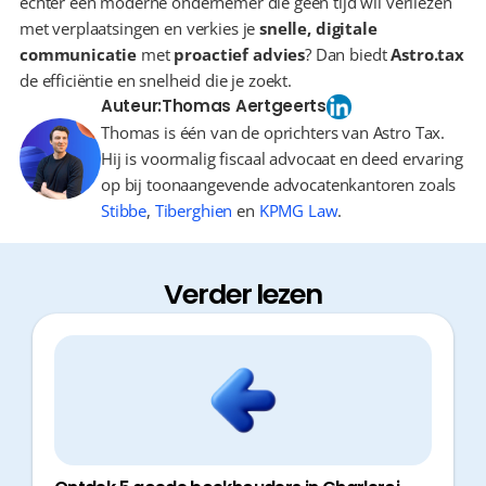
echter een moderne ondernemer die geen tijd wil verliezen 
met verplaatsingen en verkies je 
snelle, digitale 
communicatie
 met 
proactief advies
? Dan biedt 
Astro.tax
de efficiëntie en snelheid die je zoekt.
Auteur:
Thomas Aertgeerts
Thomas is één van de oprichters van Astro Tax.
Hij is voormalig fiscaal advocaat en deed ervaring
op bij toonaangevende advocatenkantoren zoals
Stibbe
,
Tiberghien
en
KPMG Law
.
Verder lezen