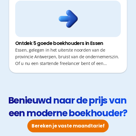
Ontdek 5 goede boekhouders in Essen
Essen, gelegen in het uiterste noorden van de
provincie Antwerpen, bruist van de ondernemerszin.
Of u nu een startende freelancer bent of een
gevestigde KMO runt, een goede boekhouder is
onmisbaar voor uw succes. U zoekt een partner die
niet alleen cijfers verwerkt, maar ook proactief fiscaal
advies geeft. Bovendien wilt u geen kostbare tijd
verliezen aan verplaatsingen of administratieve
Benieuwd naar de prijs van 
rompslomp. Snelle responstijden en een efficiënte
een moderne boekhouder?
werking zijn vandaag de norm. Hieronder vindt u 5
boekhoudkantoren in Essen die u kunnen helpen.
Bereken je vaste maandtarief