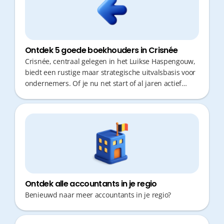
Ontdek 5 goede boekhouders in Crisnée
Crisnée, centraal gelegen in het Luikse Haspengouw,
biedt een rustige maar strategische uitvalsbasis voor
ondernemers. Of je nu net start of al jaren actief
bent, een goede boekhouder is onmisbaar.
Ondernemen draait om efficiëntie: je wilt geen tijd
verliezen met verplaatsingen of papierwerk, maar
focussen op je core business. Fiscaal advies op maat
en snelle responstijden zijn daarbij cruciaal. Een
moderne boekhoudpartner helpt je om tijd te winnen
en je cijfers helder te houden.
Ontdek alle accountants in je regio
Benieuwd naar meer accountants in je regio?