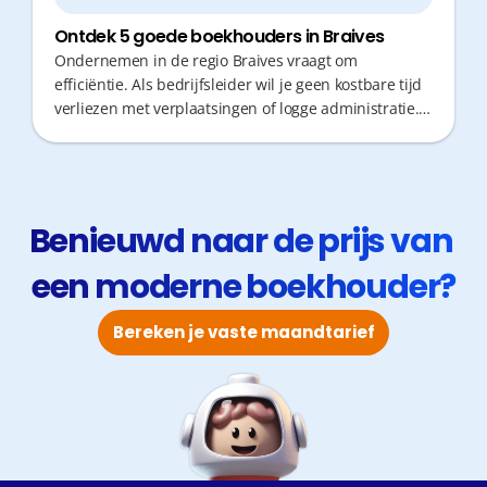
Ontdek 5 goede boekhouders in Braives
Ondernemen in de regio Braives vraagt om
efficiëntie. Als bedrijfsleider wil je geen kostbare tijd
verliezen met verplaatsingen of logge administratie.
Een boekhouder die proactief fiscaal advies geeft en
snel reageert, is cruciaal voor jouw groei. De juiste
partner combineert lokale expertise met moderne
tools, zodat jij je volledig op je zaak kan focussen.
Benieuwd naar de prijs van 
een moderne boekhouder?
Bereken je vaste maandtarief