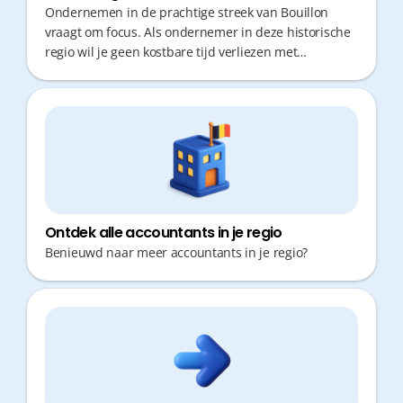
Ondernemen in de prachtige streek van Bouillon
vraagt om focus. Als ondernemer in deze historische
regio wil je geen kostbare tijd verliezen met
administratieve rompslomp of onnodige
verplaatsingen door de Semoisvallei. Een boekhouder
vinden die niet alleen je cijfers beheert, maar ook
proactief meedenkt en snel reageert, is cruciaal voor
jouw groei. De juiste financiële partner biedt rust en
strategisch advies, zodat jij je kunt concentreren op
wat echt telt: je zaak.
Ontdek alle accountants in je regio
Benieuwd naar meer accountants in je regio?