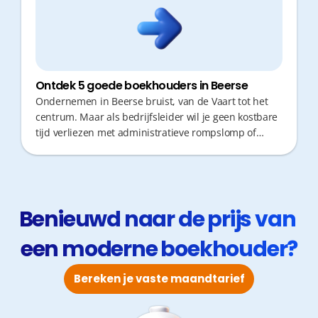
Ontdek 5 goede boekhouders in Beerse
Ondernemen in Beerse bruist, van de Vaart tot het
centrum. Maar als bedrijfsleider wil je geen kostbare
tijd verliezen met administratieve rompslomp of
verplaatsingen. Een boekhouder die snel schakelt,
proactief fiscaal advies geeft en digitaal mee is, is
cruciaal voor jouw groei. Ontdek hier vijf betrouwbare
partners voor jouw zaak.
Benieuwd naar de prijs van 
een moderne boekhouder?
Bereken je vaste maandtarief