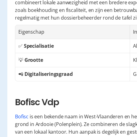
combineert lokale aanwezigheid met een bredere exper
zoals boekhouding en fiscaliteit, en zijn een betrouw
regelmatig met hun dossierbeheerder rond de tafel zi
Eigenschap
I
✅ 
Specialisatie
A
💡 
Grootte
K
📲 
Digitaliseringsgraad
G
Bofisc Vdp
Bofisc
 is een bekende naam in West-Vlaanderen en hee
grond in Ardooie (Polenplein). Ze combineren de slagk
van een lokaal kantoor. Hun aanpak is degelijk en ges