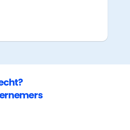
echt
?
ernemers