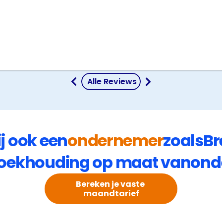
 Alle Reviews
ij ook een
ondernemer
zoals
Br
oekhouding op maat van
ond
Bereken je vaste 
maandtarief