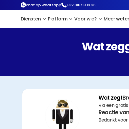
chat op whatsapp
+32 016 98 19 36
Diensten
Platform
Voor wie?
Meer wete
Wat zegg
Wat zegt
Br
Via een grati
Reactie van
Bedankt voor 