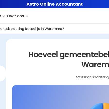
Astro Online Accountant
n
Over ons
entebelasting betaal je in Waremme?
Hoeveel gemeentebelas
Warem
Laatst geüpdatet o