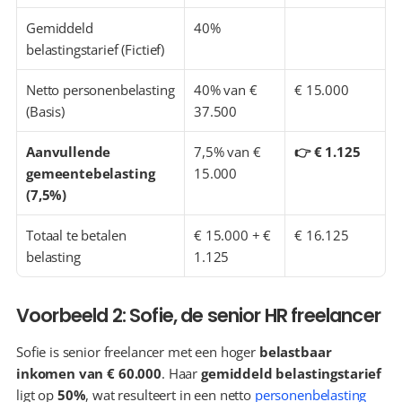
Gemiddeld 
40%
belastingstarief (Fictief)
Netto personenbelasting 
40% van € 
€ 15.000
(Basis)
37.500
Aanvullende 
7,5% van € 
👉 € 1.125
gemeentebelasting 
15.000
(7,5%)
Totaal te betalen 
€ 15.000 + € 
€ 16.125
belasting
1.125
Voorbeeld 2: Sofie, de senior HR freelancer
Sofie is senior freelancer met een hoger 
belastbaar 
inkomen van € 60.000
. Haar 
gemiddeld belastingstarief
ligt op 
50%
, wat resulteert in een netto 
personenbelasting