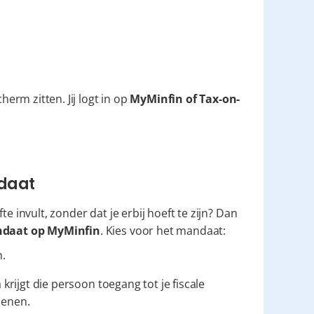
rm zitten. Jij logt in op 
MyMinfin of Tax-on-
.
daat
fte invult, zonder dat je erbij hoeft te zijn? Dan 
daat op MyMinfin
. Kies voor het mandaat:
n.
 krijgt die persoon toegang tot je fiscale 
ienen.