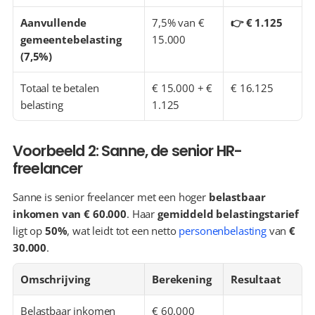
Aanvullende 
7,5% van € 
👉 € 1.125
gemeentebelasting 
15.000
(7,5%)
Totaal te betalen 
€ 15.000 + € 
€ 16.125
belasting
1.125
Voorbeeld 2: Sanne, de senior HR-
freelancer
Sanne is senior freelancer met een hoger 
belastbaar 
inkomen van € 60.000
. Haar 
gemiddeld belastingstarief
ligt op 
50%
, wat leidt tot een netto 
personenbelasting
 van 
€ 
30.000
.
Omschrijving
Berekening
Resultaat
Belastbaar inkomen
€ 60.000