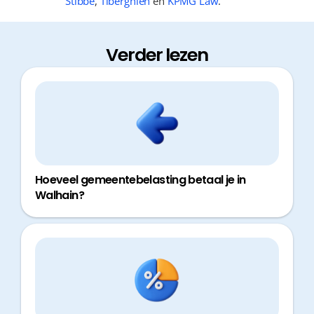
Stibbe
,
Tiberghien
en
KPMG Law
.
Verder lezen
Hoeveel gemeentebelasting betaal je in
Walhain?