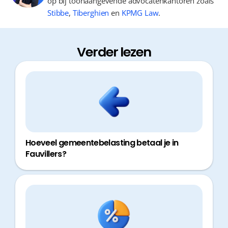
op bij toonaangevende advocatenkantoren zoals
Stibbe
,
Tiberghien
en
KPMG Law
.
Verder lezen
Hoeveel gemeentebelasting betaal je in
Fauvillers?