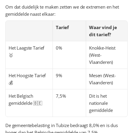
Om dat duidelijk te maken zetten we de extremen en het 
gemiddelde naast elkaar:
Tarief
Waar vind je 
dit tarief?
Het Laagste Tarief 
0%
Knokke-Heist 
🥇
(West-
Vlaanderen)
Het Hoogste Tarief 
9%
Mesen (West-
💰
Vlaanderen)
Het Belgisch 
7,5%
Dit is het 
gemiddelde 🇧🇪
nationale 
gemiddelde
De gemeentebelasting in Tubize bedraagt 8,0% en is dus 
hoger dan het Belgische gemiddelde van 7,5%.