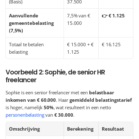
(Basis)
37.500
Aanvullende 
7,5% van € 
👉 € 1.125
gemeentebelasting 
15.000
(7,5%)
Totaal te betalen 
€ 15.000 + € 
€ 16.125
belasting
1.125
Voorbeeld 2: Sophie, de senior HR 
freelancer
Sophie is een senior freelancer met een 
belastbaar 
inkomen van € 60.000
. Haar 
gemiddeld belastingstarief
is hoger, namelijk 
50%
, wat resulteert in een netto 
personenbelasting
 van 
€ 30.000
.
Omschrijving
Berekening
Resultaat