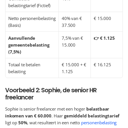
belastingtarief (Fictief)
Netto personenbelasting 
40% van € 
€ 15.000
(Basis)
37.500
Aanvullende 
7,5% van € 
👉 € 1.125
gemeentebelasting 
15.000
(7,5%)
Totaal te betalen 
€ 15.000 + € 
€ 16.125
belasting
1.125
Voorbeeld 2: Sophie, de senior HR 
freelancer
Sophie is senior freelancer met een hoger 
belastbaar 
inkomen van € 60.000
. Haar 
gemiddeld belastingtarief
ligt op 
50%
, wat resulteert in een netto 
personenbelasting