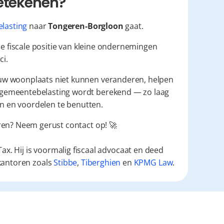
betekenen?
lasting
 naar 
Tongeren-Borgloon
 gaat.
de fiscale positie van kleine ondernemingen 
ci.
ouw woonplaats niet kunnen veranderen, helpen 
gemeentebelasting wordt berekend — zo laag 
en en voordelen te benutten.
en? Neem gerust contact op! 🚀
ax. Hij is voormalig fiscaal advocaat en deed
kantoren zoals
Stibbe
,
Tiberghien
en
KPMG Law
.