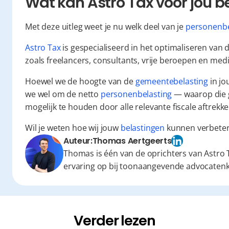
Wat kan Astro Tax voor jou 
Met deze uitleg weet je nu welk deel van je 
personenbe
Astro Tax
 is gespecialiseerd in het optimaliseren van 
zoals freelancers, consultants, vrije beroepen en medi
Hoewel we de hoogte van de 
gemeentebelasting
 in j
we wel om de netto 
personenbelasting
 — waarop die 
mogelijk te houden door alle relevante fiscale aftrekk
Wil je weten hoe wij jouw 
belastingen
 kunnen verbeter
Auteur:
Thomas Aertgeerts
Thomas is één van de oprichters van Astro T
ervaring op bij toonaangevende advocaten
Verder lezen