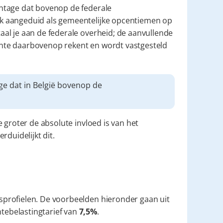
De aanvullende gemeentebelasting is een extra percentage dat bovenop de federale 
k aangeduid als gemeentelijke opcentiemen op 
al je aan de federale overheid; de aanvullende 
te daarbovenop rekent en wordt vastgesteld 
👉 Aanvullende gemeentebelasting is een percentage dat in België bovenop de 
oe groter de absolute invloed is van het 
rduidelijkt dit.
profielen. De voorbeelden hieronder gaan uit 
ebelastingtarief van 
7,5%
.