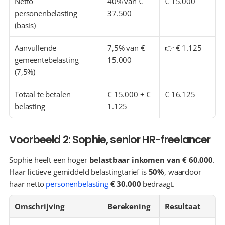
Netto 
40% van € 
€ 15.000
personenbelasting 
37.500
(basis)
Aanvullende 
7,5% van € 
👉 € 1.125
gemeentebelasting 
15.000
(7,5%)
Totaal te betalen 
€ 15.000 + € 
€ 16.125
belasting
1.125
Voorbeeld 2: Sophie, senior HR-freelancer
Sophie heeft een hoger 
belastbaar inkomen van € 60.000
. 
Haar fictieve gemiddeld belastingtarief is 
50%
, waardoor 
haar netto 
personenbelasting
€ 30.000
 bedraagt.
Omschrijving
Berekening
Resultaat