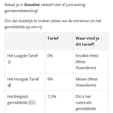
Betaal je in 
Stavelot
 relatief veel of juist weinig 
gemeentebelasting?
Om dat duidelijk te maken zetten we de extremen en het 
gemiddelde op een rij:
Tarief
Waar vind je 
dit tarief?
Het Laagste Tarief 
0%
Knokke-Heist 
🥇
(West-
Vlaanderen)
Het Hoogste Tarief 
9%
Mesen (West-
💰
Vlaanderen)
Het Belgisch 
7,5%
Dit is het 
gemiddelde 🇧🇪
nationale 
gemiddelde