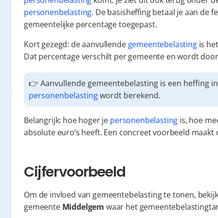
personenbelasting
 komt. Je ziet dit ook terug onder 
personenbelasting
. De basisheffing betaal je aan de 
gemeentelijke percentage toegepast.
Kort gezegd: de aanvullende 
gemeentebelasting
 is h
Dat percentage verschilt per gemeente en wordt doo
personenbelasting
 wordt berekend.
Belangrijk: hoe hoger je 
personenbelasting
 is, hoe me
absolute euro’s heeft. Een concreet voorbeeld maakt dit
Cijfervoorbeeld
Om de invloed van gemeentebelasting te tonen, bekijke
gemeente 
Middelgem
 waar het gemeentebelastingtari