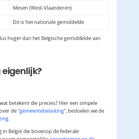
Mesen (West-Vlaanderen)
Dit is het nationale gemiddelde
dus hoger dan het Belgische gemiddelde van 
eigenlijk?
at betekent die precies? Hier een simpele 
 over de "
gemeentebelasting
", bedoelen we de 
ting
.
De aanvullende gemeentebelasting is een extra heffing in België die bovenop de federale 