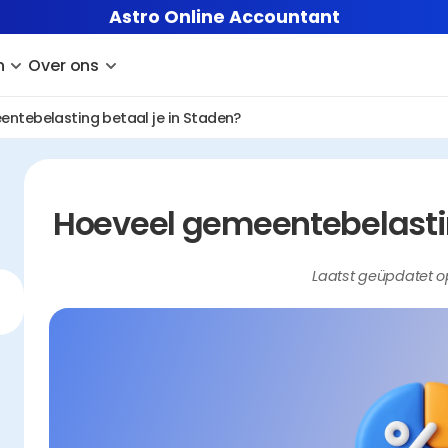
Astro Online Accountant
n
Over ons
ntebelasting betaal je in Staden?
Hoeveel gemeentebelastin
Laatst geüpdatet o