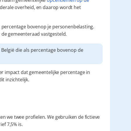
de naam gemeentelijke 
opcentiemen op de 
federale overheid, en daarop wordt het 
et percentage bovenop je personenbelasting. 
r de gemeenteraad vastgesteld.
👉 Aanvullende gemeentebelasting is een heffing in België die als percentage bovenop de 
er impact dat gemeentelijke percentage in 
 inzichtelijk.
n we twee profielen. We gebruiken de fictieve 
ef 7,5% is.