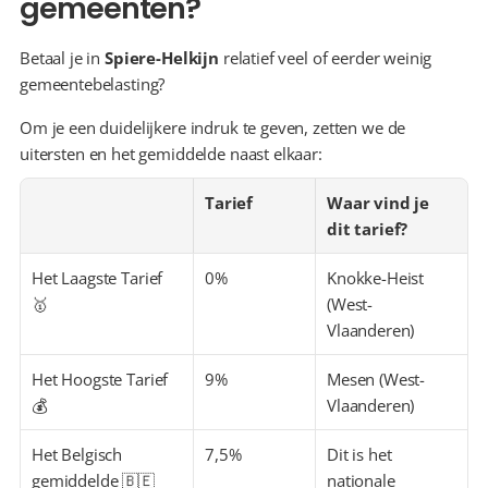
gemeenten?
Betaal je in 
Spiere-Helkijn
 relatief veel of eerder weinig 
gemeentebelasting?
Om je een duidelijkere indruk te geven, zetten we de 
uitersten en het gemiddelde naast elkaar:
Tarief
Waar vind je 
dit tarief?
Het Laagste Tarief 
0%
Knokke-Heist 
🥇
(West-
Vlaanderen)
Het Hoogste Tarief 
9%
Mesen (West-
💰
Vlaanderen)
Het Belgisch 
7,5%
Dit is het 
gemiddelde 🇧🇪
nationale 