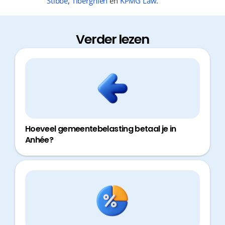
Stibbe
,
Tiberghien
en
KPMG Law
.
Verder lezen
Hoeveel gemeentebelasting betaal je in
Anhée?