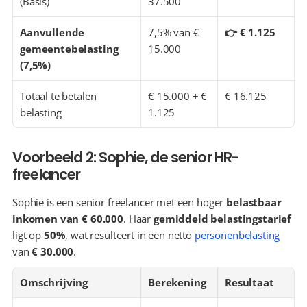
(Basis)
37.500
Aanvullende 
7,5% van € 
👉 € 1.125
gemeentebelasting 
15.000
(7,5%)
Totaal te betalen 
€ 15.000 + € 
€ 16.125
belasting
1.125
Voorbeeld 2: Sophie, de senior HR-
freelancer
Sophie is een senior freelancer met een hoger 
belastbaar 
inkomen van € 60.000
. Haar 
gemiddeld belastingstarief
ligt op 
50%
, wat resulteert in een netto 
personenbelasting
van 
€ 30.000
.
Omschrijving
Berekening
Resultaat