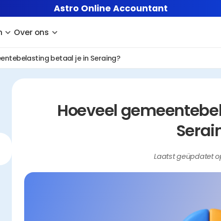
Astro Online Accountant
n
Over ons
ntebelasting betaal je in Seraing?
Hoeveel gemeentebelas
Serai
Laatst geüpdatet o