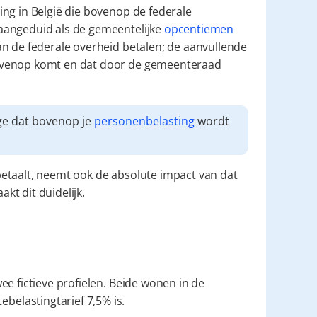
De aanvullende gemeentebelasting is een extra belasting in België die bovenop de federale 
aangeduid als de gemeentelijke 
opcentiemen 
an de federale overheid betalen; de aanvullende 
ovenop komt en dat door de gemeenteraad 
e dat bovenop je 
personenbelasting
 wordt 
etaalt, neemt ook de absolute impact van dat 
t dit duidelijk.
e fictieve profielen. Beide wonen in de 
elastingtarief 7,5% is.