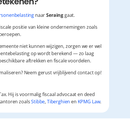
betekenen?
rsonenbelasting
 naar 
Seraing
 gaat.
fiscale positie van kleine ondernemingen zoals 
 beroepen.
emeente niet kunnen wijzigen, zorgen we er wel 
ntebelasting op wordt berekend — zo laag 
eschikbare aftrekken en fiscale voordelen.
maliseren? Neem gerust vrijblijvend contact op! 
ax. Hij is voormalig fiscaal advocaat en deed
kantoren zoals
Stibbe
,
Tiberghien
en
KPMG Law
.