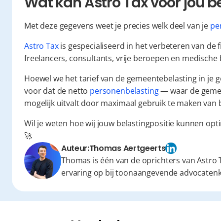
Wat kan Astro Tax voor jou 
Met deze gegevens weet je precies welk deel van je 
pe
Astro Tax
 is gespecialiseerd in het verbeteren van de 
freelancers, consultants, vrije beroepen en medische
Hoewel we het tarief van de gemeentebelasting in je g
voor dat de netto 
personenbelasting
 — waar de gemee
mogelijk uitvalt door maximaal gebruik te maken van b
Wil je weten hoe wij jouw belastingpositie kunnen opti
🚀
Auteur:
Thomas Aertgeerts
Thomas is één van de oprichters van Astro T
ervaring op bij toonaangevende advocaten