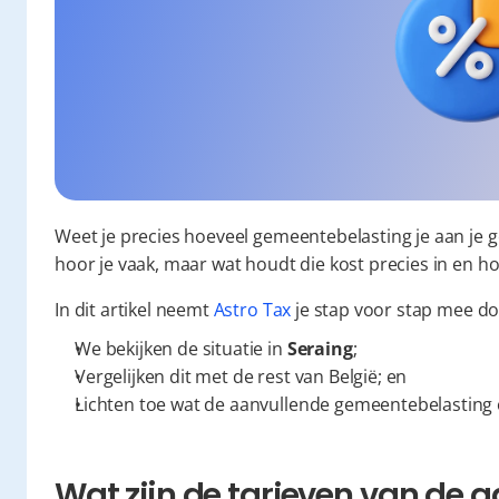
Weet je precies hoeveel gemeentebelasting je aan je 
hoor je vaak, maar wat houdt die kost precies in en h
In dit artikel neemt 
Astro Tax
 je stap voor stap mee d
We bekijken de situatie in 
Seraing
;
Vergelijken dit met de rest van België; en
Lichten toe wat de aanvullende gemeentebelasting 
Wat zijn de tarieven van de a