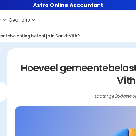
Astro Online Accountant
n
Over ons
ntebelasting betaal je in Sankt Vith?
Hoeveel gemeentebelastin
Vith
Laatst geüpdatet o