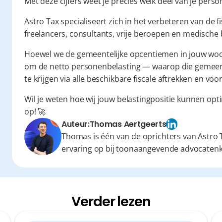
Met deze cijfers weet je precies welk deel van je pers
Astro Tax specialiseert zich in het verbeteren van de f
freelancers, consultants, vrije beroepen en medische
Hoewel we de gemeentelijke opcentiemen in jouw woon
om de netto personenbelasting — waarop die gemeent
te krijgen via alle beschikbare fiscale aftrekken en voo
Wil je weten hoe wij jouw belastingpositie kunnen opt
op! 🚀
Auteur:
Thomas Aertgeerts
Thomas is één van de oprichters van Astro T
ervaring op bij toonaangevende advocaten
Verder lezen