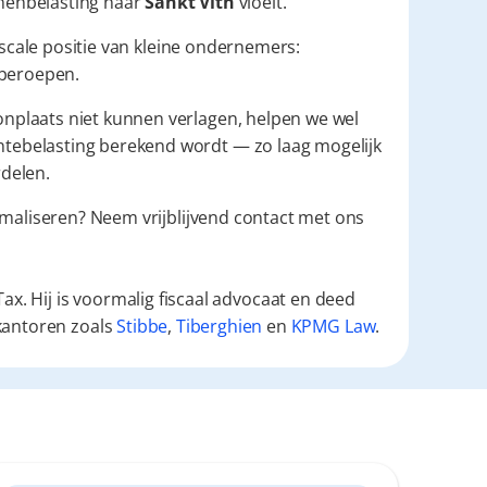
onenbelasting naar 
Sankt Vith
 vloeit.
iscale positie van kleine ondernemers: 
 beroepen.
plaats niet kunnen verlagen, helpen we wel 
ebelasting berekend wordt — zo laag mogelijk 
rdelen.
imaliseren? Neem vrijblijvend contact met ons 
ax. Hij is voormalig fiscaal advocaat en deed
kantoren zoals
Stibbe
,
Tiberghien
en
KPMG Law
.