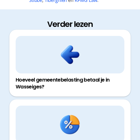
Stibbe
,
Tiberghien
en
KPMG Law
.
Verder lezen
Hoeveel gemeentebelasting betaal je in
Wasseiges?