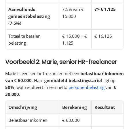
Aanvullende 
7,5% van € 
👉 € 1.125
gemeentebelasting 
15.000
(7,5%)
Totaal te betalen 
€ 15.000 + € 
€ 16.125
belasting
1.125
Voorbeeld 2: Marie, senior HR-freelancer
Marie is een senior freelancer met een 
belastbaar inkomen 
van € 60.000
. Haar 
gemiddeld belastingstarief
 ligt op 
50%
, wat resulteert in een netto 
personenbelasting
 van 
€ 
30.000
.
Omschrijving
Berekening
Resultaat
Belastbaar inkomen
€ 60.000