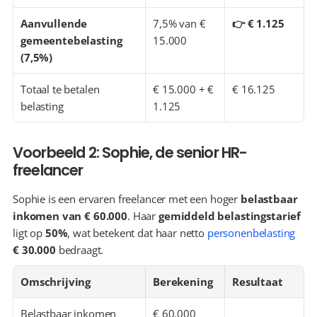
Aanvullende 
7,5% van € 
👉 € 1.125
gemeentebelasting 
15.000
(7,5%)
Totaal te betalen 
€ 15.000 + € 
€ 16.125
belasting
1.125
Voorbeeld 2: Sophie, de senior HR-
freelancer
Sophie is een ervaren freelancer met een hoger 
belastbaar 
inkomen van € 60.000
. Haar 
gemiddeld belastingstarief
ligt op 
50%
, wat betekent dat haar netto 
personenbelasting
€ 30.000
 bedraagt.
Omschrijving
Berekening
Resultaat
Belastbaar inkomen
€ 60.000