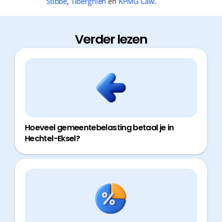
Stibbe
,
Tiberghien
en
KPMG Law
.
Verder lezen
Hoeveel gemeentebelasting betaal je in
Hechtel-Eksel?