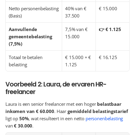
Netto personenbelasting 
40% van € 
€ 15.000
(Basis)
37.500
Aanvullende 
7,5% van € 
👉 € 1.125
gemeentebelasting 
15.000
(7,5%)
Totaal te betalen 
€ 15.000 + € 
€ 16.125
belasting
1.125
Voorbeeld 2: Laura, de ervaren HR-
freelancer
Laura is een senior freelancer met een hoger 
belastbaar 
inkomen van € 60.000
. Haar 
gemiddeld belastingstarief
ligt op 
50%
, wat resulteert in een netto 
personenbelasting
van 
€ 30.000
.