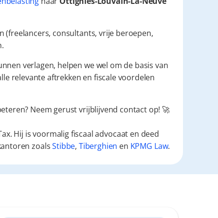
nbelasting
 naar 
Ottignies-Louvain-La-Neuve
(freelancers, consultants, vrije beroepen, 
n.
unnen verlagen, helpen we wel om de basis van 
alle relevante aftrekken en fiscale voordelen 
beteren? Neem gerust vrijblijvend contact op! 🚀
ax. Hij is voormalig fiscaal advocaat en deed
kantoren zoals
Stibbe
,
Tiberghien
en
KPMG Law
.