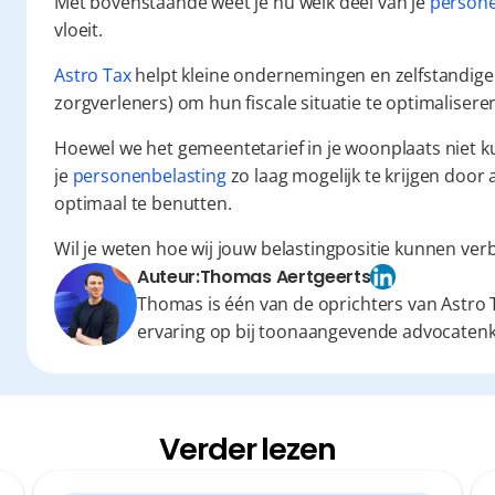
Met bovenstaande weet je nu welk deel van je 
persone
vloeit.
Astro Tax
 helpt kleine ondernemingen en zelfstandigen 
zorgverleners) om hun fiscale situatie te optimalisere
Hoewel we het gemeentetarief in je woonplaats niet k
je 
personenbelasting
 zo laag mogelijk te krijgen door 
optimaal te benutten.
Wil je weten hoe wij jouw belastingpositie kunnen ver
Auteur:
Thomas Aertgeerts
Thomas is één van de oprichters van Astro T
ervaring op bij toonaangevende advocaten
Verder lezen