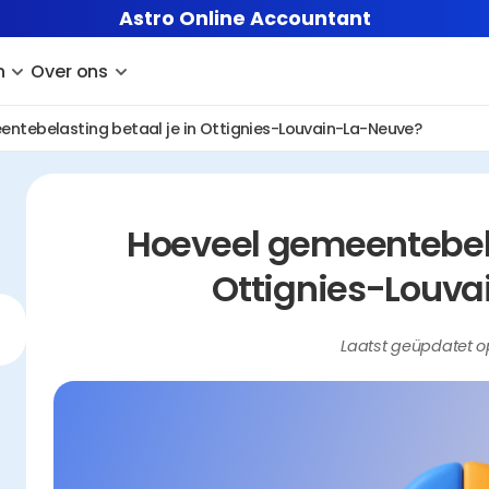
Astro Online Accountant
n
Over ons
ntebelasting betaal je in Ottignies-Louvain-La-Neuve?
Hoeveel gemeentebelas
Ottignies-Louv
Laatst geüpdatet o