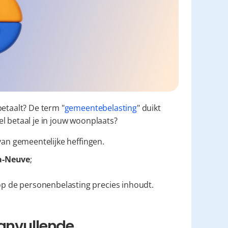
betaalt? De term "
gemeentebelasting
" duikt 
l betaal je in jouw woonplaats?
van gemeentelijke heffingen.
a-Neuve
;
p de personenbelasting precies inhoudt.
anvullende 