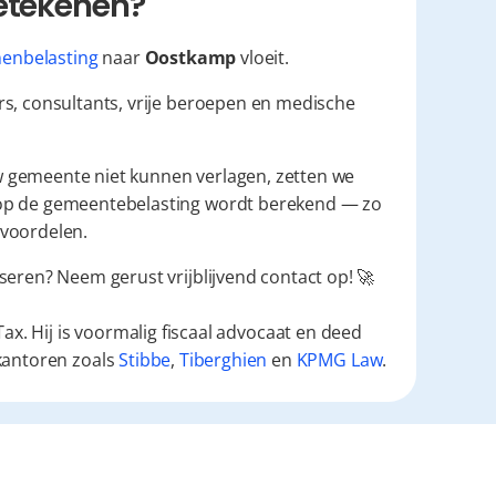
betekenen?
enbelasting
 naar 
Oostkamp
 vloeit.
s, consultants, vrije beroepen en medische 
w gemeente niet kunnen verlagen, zetten we 
p de gemeentebelasting wordt berekend — zo 
e voordelen.
seren? Neem gerust vrijblijvend contact op! 🚀
ax. Hij is voormalig fiscaal advocaat en deed
kantoren zoals
Stibbe
,
Tiberghien
en
KPMG Law
.