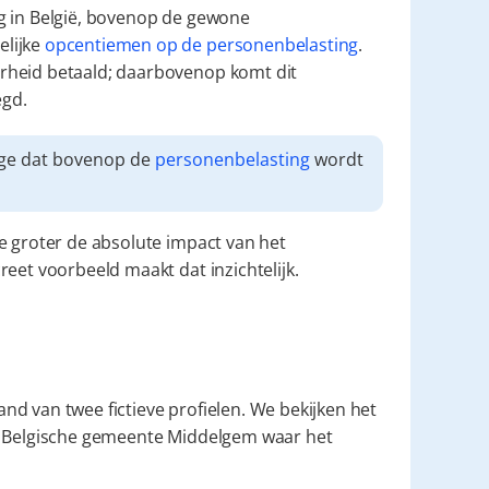
De aanvullende gemeentebelasting is een extra heffing in België, bovenop de gewone 
lijke 
opcentiemen op de personenbelasting
. 
rheid betaald; daarbovenop komt dit 
egd.
ge dat bovenop de 
personenbelasting
 wordt 
oe groter de absolute impact van het 
reet voorbeeld maakt dat inzichtelijk.
d van twee fictieve profielen. We bekijken het 
e Belgische gemeente Middelgem waar het 