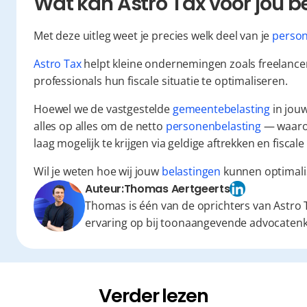
Wat kan Astro Tax voor jou 
Met deze uitleg weet je precies welk deel van je 
person
Astro Tax
 helpt kleine ondernemingen zoals freelancer
professionals hun fiscale situatie te optimaliseren.
Hoewel we de vastgestelde 
gemeentebelasting
 in jou
alles op alles om de netto 
personenbelasting
 — waaro
laag mogelijk te krijgen via geldige aftrekken en fiscal
Wil je weten hoe wij jouw 
belastingen
 kunnen optimali
Auteur:
Thomas Aertgeerts
Thomas is één van de oprichters van Astro T
ervaring op bij toonaangevende advocaten
Verder lezen