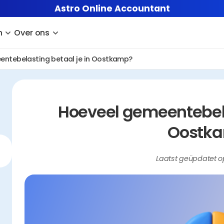
Astro Online Accountant
n
Over ons
entebelasting betaal je in Oostkamp?
Hoeveel gemeentebelas
Oostk
Laatst geüpdatet o