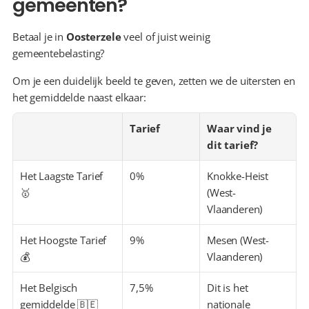
gemeenten?
Betaal je in 
Oosterzele
 veel of juist weinig 
gemeentebelasting?
Om je een duidelijk beeld te geven, zetten we de uitersten en 
het gemiddelde naast elkaar:
Tarief
Waar vind je 
dit tarief?
Het Laagste Tarief 
0%
Knokke-Heist 
🥇
(West-
Vlaanderen)
Het Hoogste Tarief 
9%
Mesen (West-
💰
Vlaanderen)
Het Belgisch 
7,5%
Dit is het 
gemiddelde 🇧🇪
nationale 