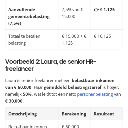
Aanvullende 
7,5% van € 
👉 € 1.125
gemeentebelasting 
15.000
(7,5%)
Totaal te betalen 
€ 15.000 + € 
€ 16.125
belasting
1.125
Voorbeeld 2: Laura, de senior HR-
freelancer
Laura is senior freelancer met een 
belastbaar inkomen 
van € 60.000
. Haar 
gemiddeld belastingstarief
 is hoger, 
namelijk 
50%
, wat leidt tot een netto 
personenbelasting
 van 
€ 30.000
.
Omschrijving
Berekening
Resultaat
Belastbaar inkomen
€ 60.000