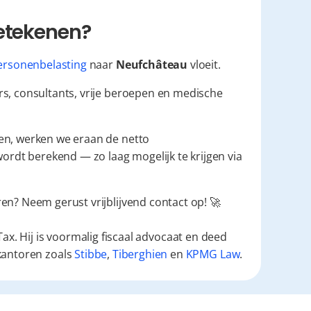
betekenen?
ersonenbelasting
 naar 
Neufchâteau
 vloeit.
s, consultants, vrije beroepen en medische 
Hoewel we het gemeentetarief zelf niet kunnen verlagen, werken we eraan de netto 
dt berekend — zo laag mogelijk te krijgen via 
en? Neem gerust vrijblijvend contact op! 🚀
ax. Hij is voormalig fiscaal advocaat en deed
kantoren zoals
Stibbe
,
Tiberghien
en
KPMG Law
.