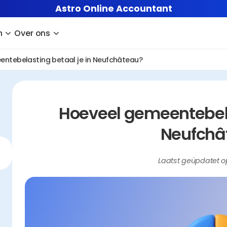
Astro Online Accountant
n
Over ons
ntebelasting betaal je in Neufchâteau?
Hoeveel gemeentebelas
Neufchâ
Laatst geüpdatet o