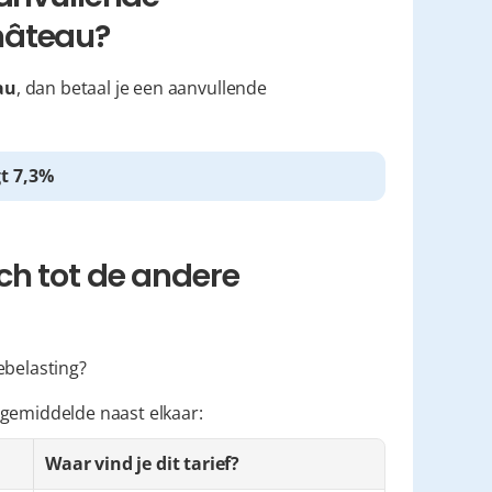
hâteau?
au
, dan betaal je een aanvullende 
t 7,3%
h tot de andere 
ebelasting?
 gemiddelde naast elkaar:
Waar vind je dit tarief?