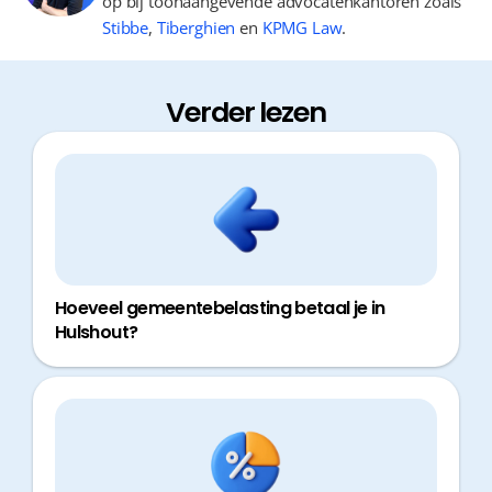
op bij toonaangevende advocatenkantoren zoals
Stibbe
,
Tiberghien
en
KPMG Law
.
Verder lezen
Hoeveel gemeentebelasting betaal je in
Hulshout?