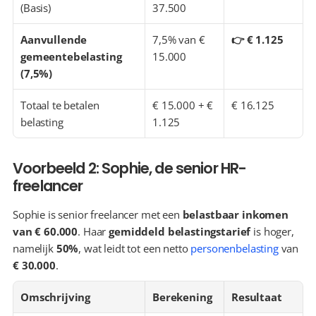
(Basis)
37.500
Aanvullende 
7,5% van € 
👉 € 1.125
gemeentebelasting 
15.000
(7,5%)
Totaal te betalen 
€ 15.000 + € 
€ 16.125
belasting
1.125
Voorbeeld 2: Sophie, de senior HR-
freelancer
Sophie is senior freelancer met een 
belastbaar inkomen 
van € 60.000
. Haar 
gemiddeld belastingstarief
 is hoger, 
namelijk 
50%
, wat leidt tot een netto 
personenbelasting
 van 
€ 30.000
.
Omschrijving
Berekening
Resultaat