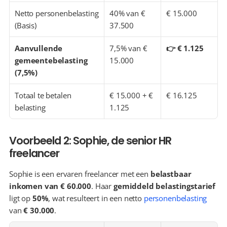
Netto personenbelasting 
40% van € 
€ 15.000
(Basis)
37.500
Aanvullende 
7,5% van € 
👉 € 1.125
gemeentebelasting 
15.000
(7,5%)
Totaal te betalen 
€ 15.000 + € 
€ 16.125
belasting
1.125
Voorbeeld 2: Sophie, de senior HR 
freelancer
Sophie is een ervaren freelancer met een 
belastbaar 
inkomen van € 60.000
. Haar 
gemiddeld belastingstarief
ligt op 
50%
, wat resulteert in een netto 
personenbelasting
van 
€ 30.000
.