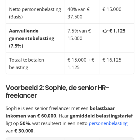
Netto personenbelasting 
40% van € 
€ 15.000
(Basis)
37.500
Aanvullende 
7,5% van € 
👉 € 1.125
gemeentebelasting 
15.000
(7,5%)
Totaal te betalen 
€ 15.000 + € 
€ 16.125
belasting
1.125
Voorbeeld 2: Sophie, de senior HR-
freelancer
Sophie is een senior freelancer met een 
belastbaar 
inkomen van € 60.000
. Haar 
gemiddeld belastingstarief
ligt op 
50%
, wat resulteert in een netto 
personenbelasting
van 
€ 30.000
.