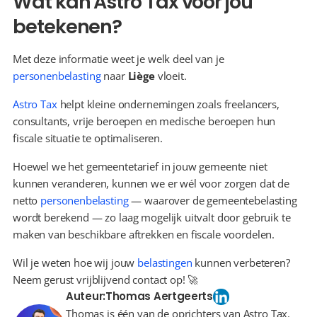
Wat kan Astro Tax voor jou 
betekenen?
Met deze informatie weet je welk deel van je 
personenbelasting
 naar 
Liège
 vloeit.
Astro Tax
 helpt kleine ondernemingen zoals freelancers, 
consultants, vrije beroepen en medische beroepen hun 
fiscale situatie te optimaliseren.
Hoewel we het gemeentetarief in jouw gemeente niet 
kunnen veranderen, kunnen we er wél voor zorgen dat de 
netto 
personenbelasting
 — waarover de gemeentebelasting 
wordt berekend — zo laag mogelijk uitvalt door gebruik te 
maken van beschikbare aftrekken en fiscale voordelen.
Wil je weten hoe wij jouw 
belastingen
 kunnen verbeteren? 
Neem gerust vrijblijvend contact op! 🚀
Auteur:
Thomas Aertgeerts
Thomas is één van de oprichters van Astro Tax.