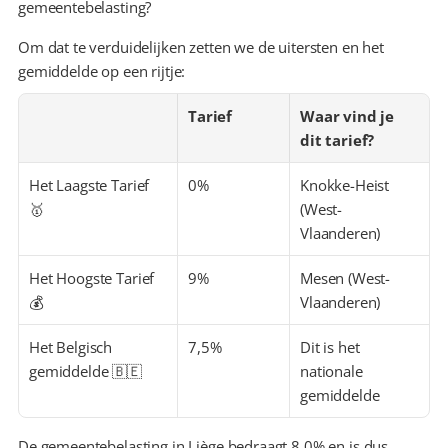
gemeentebelasting?
Om dat te verduidelijken zetten we de uitersten en het 
gemiddelde op een rijtje:
Tarief
Waar vind je 
dit tarief?
Het Laagste Tarief 
0%
Knokke-Heist 
🥇
(West-
Vlaanderen)
Het Hoogste Tarief 
9%
Mesen (West-
💰
Vlaanderen)
Het Belgisch 
7,5%
Dit is het 
gemiddelde 🇧🇪
nationale 
gemiddelde
De gemeentebelasting in Liège bedraagt 8,0% en is dus 