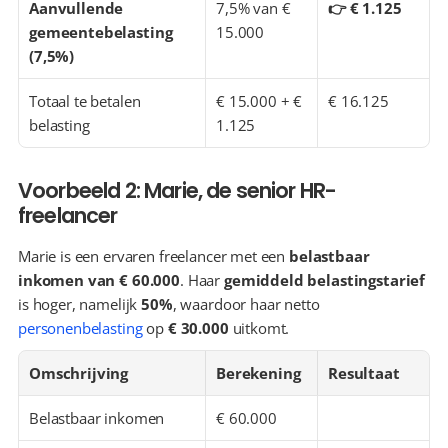
Aanvullende 
7,5% van € 
👉 € 1.125
gemeentebelasting 
15.000
(7,5%)
Totaal te betalen 
€ 15.000 + € 
€ 16.125
belasting
1.125
Voorbeeld 2: Marie, de senior HR-
freelancer
Marie is een ervaren freelancer met een 
belastbaar 
inkomen van € 60.000
. Haar 
gemiddeld belastingstarief
is hoger, namelijk 
50%
, waardoor haar netto 
personenbelasting
 op 
€ 30.000
 uitkomt.
Omschrijving
Berekening
Resultaat
Belastbaar inkomen
€ 60.000