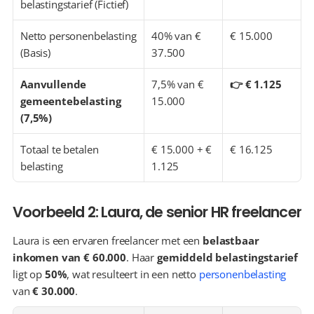
belastingstarief (Fictief)
Netto personenbelasting 
40% van € 
€ 15.000
(Basis)
37.500
Aanvullende 
7,5% van € 
👉 € 1.125
gemeentebelasting 
15.000
(7,5%)
Totaal te betalen 
€ 15.000 + € 
€ 16.125
belasting
1.125
Voorbeeld 2: Laura, de senior HR freelancer
Laura is een ervaren freelancer met een 
belastbaar 
inkomen van € 60.000
. Haar 
gemiddeld belastingstarief
ligt op 
50%
, wat resulteert in een netto 
personenbelasting
van 
€ 30.000
.