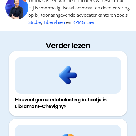
Thomas is één van de oprichters van Astro Tax.
Hij is voormalig fiscaal advocaat en deed ervaring
op bij toonaangevende advocatenkantoren zoals
Stibbe
,
Tiberghien
en
KPMG Law
.
Verder lezen
Hoeveel gemeentebelasting betaal je in
Libramont-Chevigny?