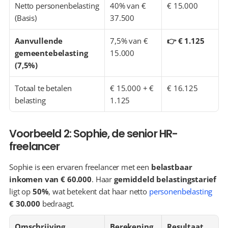
Netto personenbelasting 
40% van € 
€ 15.000
(Basis)
37.500
Aanvullende 
7,5% van € 
👉 € 1.125
gemeentebelasting 
15.000
(7,5%)
Totaal te betalen 
€ 15.000 + € 
€ 16.125
belasting
1.125
Voorbeeld 2: Sophie, de senior HR-
freelancer
Sophie is een ervaren freelancer met een 
belastbaar 
inkomen van € 60.000
. Haar 
gemiddeld belastingstarief
ligt op 
50%
, wat betekent dat haar netto 
personenbelasting
€ 30.000
 bedraagt.
Omschrijving
Berekening
Resultaat