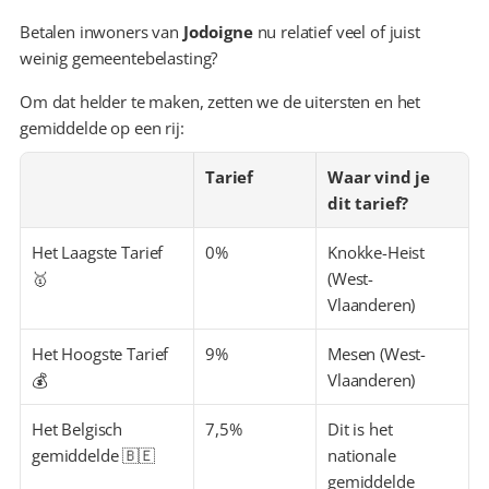
Betalen inwoners van 
Jodoigne
 nu relatief veel of juist 
weinig gemeentebelasting?
Om dat helder te maken, zetten we de uitersten en het 
gemiddelde op een rij:
Tarief
Waar vind je 
dit tarief?
Het Laagste Tarief 
0%
Knokke-Heist 
🥇
(West-
Vlaanderen)
Het Hoogste Tarief 
9%
Mesen (West-
💰
Vlaanderen)
Het Belgisch 
7,5%
Dit is het 
gemiddelde 🇧🇪
nationale 
gemiddelde