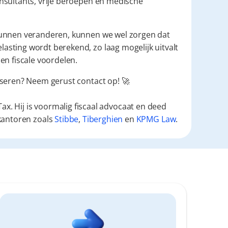
nsultants, vrije beroepen en medische 
kunnen veranderen, kunnen we wel zorgen dat 
asting wordt berekend, zo laag mogelijk uitvalt 
en fiscale voordelen.
iseren? Neem gerust contact op! 🚀
ax. Hij is voormalig fiscaal advocaat en deed
kantoren zoals
Stibbe
,
Tiberghien
en
KPMG Law
.