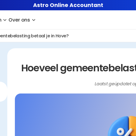
Astro Online Accountant
n
Over ons
ntebelasting betaal je in Hove?
Hoeveel gemeentebelasti
Laatst geüpdatet o