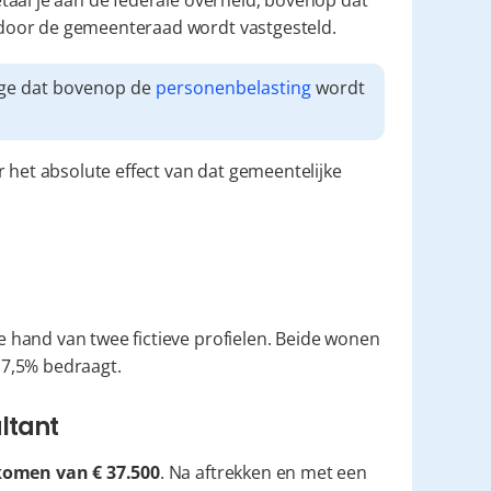
taal je aan de federale overheid; bovenop dat 
door de gemeenteraad wordt vastgesteld.
ge dat bovenop de 
personenbelasting
 wordt 
 het absolute effect van dat gemeentelijke 
hand van twee fictieve profielen. Beide wonen 
f 7,5% bedraagt.
ltant
komen van € 37.500
. Na aftrekken en met een 