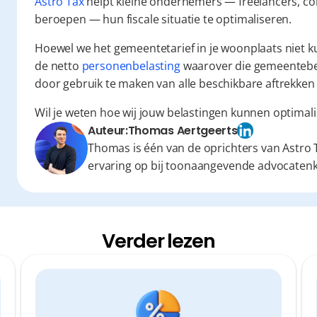
Astro Tax
 helpt kleine ondernemers — freelancers, co
beroepen — hun fiscale situatie te optimaliseren.
Hoewel we het gemeentetarief in je woonplaats niet 
de netto 
personenbelasting
 waarover die gemeentebel
door gebruik te maken van alle beschikbare aftrekken 
Wil je weten hoe wij jouw belastingen kunnen optimal
Auteur:
Thomas Aertgeerts
Thomas is één van de oprichters van Astro T
ervaring op bij toonaangevende advocaten
Verder lezen