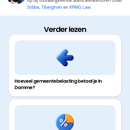
op bij toonaangevende advocatenkantoren zoals
Stibbe
,
Tiberghien
en
KPMG Law
.
Verder lezen
Hoeveel gemeentebelasting betaal je in
Damme?