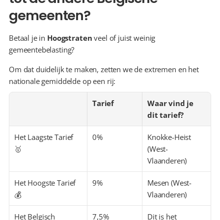
gemeenten?
Betaal je in 
Hoogstraten
 veel of juist weinig 
gemeentebelasting?
Om dat duidelijk te maken, zetten we de extremen en het 
nationale gemiddelde op een rij:
Tarief
Waar vind je 
dit tarief?
Het Laagste Tarief 
0%
Knokke-Heist 
🥇
(West-
Vlaanderen)
Het Hoogste Tarief 
9%
Mesen (West-
💰
Vlaanderen)
Het Belgisch 
7,5%
Dit is het 