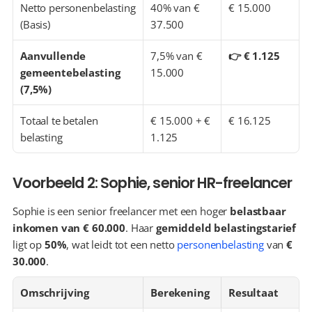
Netto personenbelasting 
40% van € 
€ 15.000
(Basis)
37.500
Aanvullende 
7,5% van € 
👉 € 1.125
gemeentebelasting 
15.000
(7,5%)
Totaal te betalen 
€ 15.000 + € 
€ 16.125
belasting
1.125
Voorbeeld 2: Sophie, senior HR-freelancer
Sophie is een senior freelancer met een hoger 
belastbaar 
inkomen van € 60.000
. Haar 
gemiddeld belastingstarief
ligt op 
50%
, wat leidt tot een netto 
personenbelasting
 van 
€ 
30.000
.
Omschrijving
Berekening
Resultaat